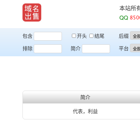
本站所
QQ
包含
开头
结尾
后缀
排除
简介
平台
简介
代表，利益