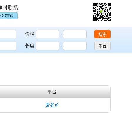
随时联系
价格
-
搜索
长度
-
重置
平台
爱名